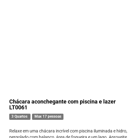
Chácara aconchegante com piscina e lazer
LT0061
3 Quartos
Max 17 pessoas
Relaxe em uma chácara incrível com piscina iluminada e hidro,
pergolado com balanço, área de fogueira e um lago. Aproveite