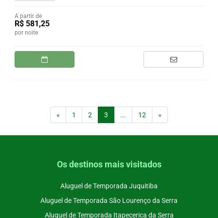
A partir de
R$ 581,25
por noite
(current)
«
1
2
3
...
12
»
Os destinos mais visitados
Aluguel de Temporada Juquitiba
Aluguel de Temporada São Lourenço da Serra
Aluguel de Temporada Itapecerica da Serra