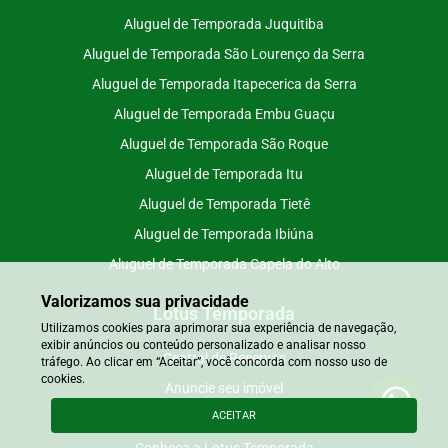
Aluguel de Temporada Juquitiba
Aluguel de Temporada São Lourenço da Serra
Aluguel de Temporada Itapecerica da Serra
Aluguel de Temporada Embu Guaçu
Aluguel de Temporada São Roque
Aluguel de Temporada Itu
Aluguel de Temporada Tietê
Aluguel de Temporada Ibiúna
Aluguel de Temporada Capela do Alto
Valorizamos sua privacidade
Lotus Temporada
Utilizamos cookies para aprimorar sua experiência de navegação,
exibir anúncios ou conteúdo personalizado e analisar nosso
Central de Reservas
tráfego. Ao clicar em “Aceitar”, você concorda com nosso uso de
cookies.
Anuncie seu imóvel
ACEITAR
Nossos Imóveis