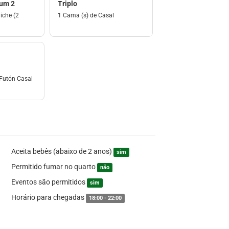
um 2
Triplo
iche (2
1 Cama (s) de Casal
 Futón Casal
Aceita bebês (abaixo de 2 anos)
sim
Permitido fumar no quarto
não
Eventos são permitidos
sim
Horário para chegadas
18:00 - 22:00