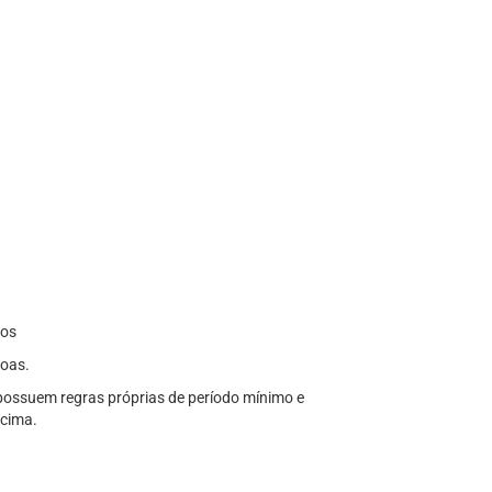
dos
soas.
l possuem regras próprias de período mínimo e
acima.