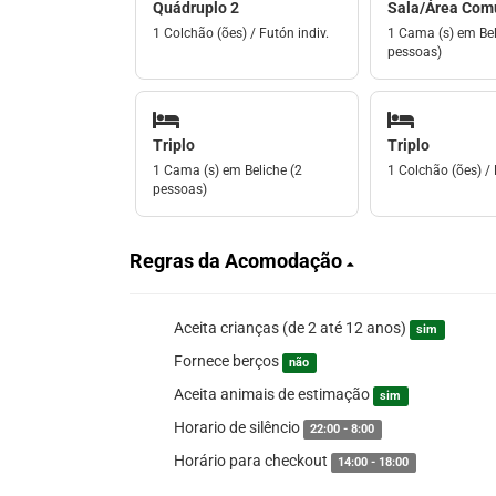
Quádruplo 2
Sala/Área Com
1 Colchão (ões) / Futón indiv.
1 Cama (s) em Bel
pessoas)
Triplo
Triplo
1 Cama (s) em Beliche (2
1 Colchão (ões) /
pessoas)
Regras da Acomodação
Aceita crianças (de 2 até 12 anos)
sim
Fornece berços
não
Aceita animais de estimação
sim
Horario de silêncio
22:00 - 8:00
Horário para checkout
14:00 - 18:00