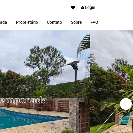
Login
rada
Proprietário
Contato
Sobre
FAQ
Anuncie seu imóvel
Painel proprietário
Blog