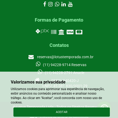
Formas de Pagamento
Contatos
reservas@lotustemporada.com.br
(11) 94228-9714 Reservas
(11) 94228-2791 Anucie
CRECI: 040420-J
Valorizamos sua privacidade
CNPJ: 45.081.830/0001-29
Utilizamos cookies para aprimorar sua experiência de navegação,
exibir anúncios ou conteúdo personalizado e analisar nosso
tráfego. Ao clicar em “Aceitar”, você concorda com nosso uso de
cookies.
© Lotus Temporada Ltda - Todos os Direitos Reservados.
ACEITAR
powered by
stays.net
software de aluguel de temporada