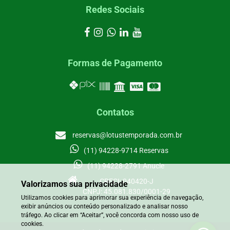
Redes Sociais
Formas de Pagamento
Contatos
reservas@lotustemporada.com.br
(11) 94228-9714 Reservas
(11) 94228-2791 Anucie
CRECI: 040420-J
Valorizamos sua privacidade
CNPJ: 45.081.830/0001-29
Utilizamos cookies para aprimorar sua experiência de navegação,
exibir anúncios ou conteúdo personalizado e analisar nosso
tráfego. Ao clicar em “Aceitar”, você concorda com nosso uso de
cookies.