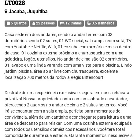
LT0028
Jacuba, Juquitiba
5 Quartos
22 pessoas
12 Camas
3.5 Banheiros
Casa sede em dois andares, sendo o andar térreo com 03
dormitórios sendo 02 suítes, 01 WC social, sala ampla com sofá, TV
com Youtube e Netflix, Wi-fi, 01 cozinha com armário e mesa dentro
da casa, 01 cozinha externa próximo a churrasqueira com uma
geladeira, fogão, utensílios. No andar de cima são 02 dormitórios,
01 lavabo e uma linda varanda com uma vista para a piscina. Lindo
jardim, piscina, área ao ar livre com churrasqueira, excelente
localização 700 metros da rodovia Régis Bittencourt.
Desfrute de uma experiência exclusiva e segura em nossa chácara
privativa! Nossa propriedade conta com um sobrado encantador,
oferecendo 2 quartos no andar de cima e 2 suítes no térreo. Você
irá se encantar com a sala ampla, perfeita para momentos de
convivência, além de um cantinho aconchegante para leitura e uma
área de descanso para relaxar. Com uma cozinha externa equipada
com todos os utensílios domésticos necessários, você terá total
comodidade durante sua estadia. Garanta momentos inesquecíveis