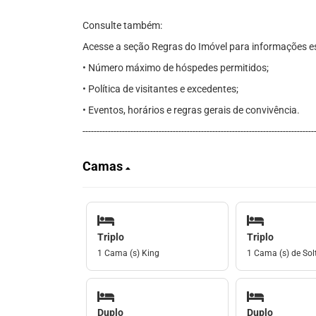
Consulte também:
Acesse a seção Regras do Imóvel para informações es
• Número máximo de hóspedes permitidos;
• Política de visitantes e excedentes;
• Eventos, horários e regras gerais de convivência.
----------------------------------------------------------------------------------
Camas
Triplo
Triplo
1 Cama (s) King
1 Cama (s) de Solt
Duplo
Duplo