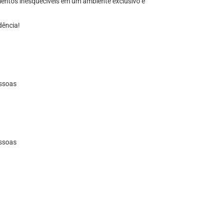
omentos inesquecíveis em um ambiente exclusivo e
dência!
essoas
essoas