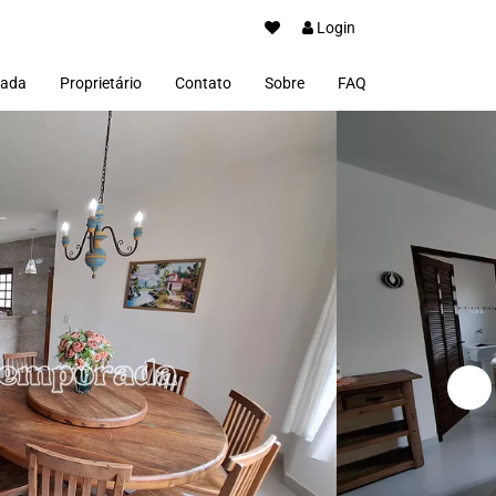
Login
rada
Proprietário
Contato
Sobre
FAQ
Anuncie seu imóvel
Painel proprietário
Blog