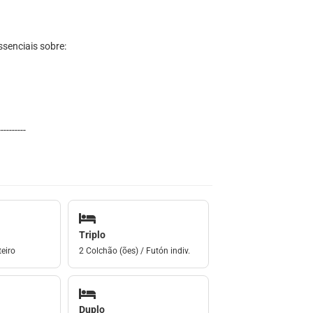
senciais sobre:
----------
Triplo
eiro
2 Colchão (ões) / Futón indiv.
Duplo