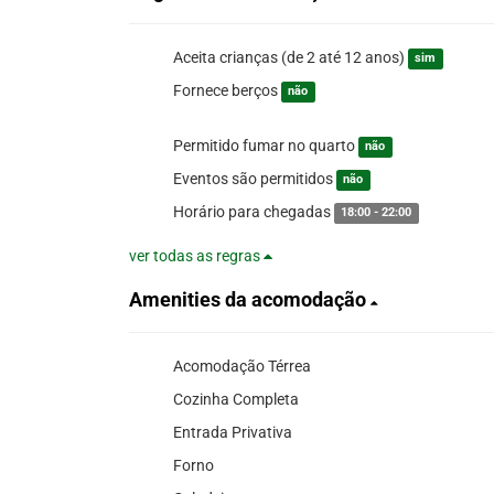
Aceita crianças (de 2 até 12 anos)
sim
Fornece berços
não
Permitido fumar no quarto
não
Eventos são permitidos
não
Horário para chegadas
18:00 - 22:00
ver todas as regras
Amenities da acomodação
Acomodação Térrea
Cozinha Completa
Entrada Privativa
Forno