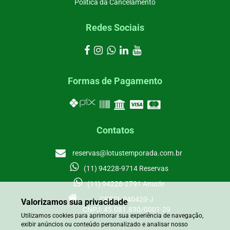
Política da Cancelamento
Redes Sociais
Formas de Pagamento
Contatos
reservas@lotustemporada.com.br
(11) 94228-9714 Reservas
(11) 94228-2791 Anucie
CRECI: 040420-J
Valorizamos sua privacidade
CNPJ: 45.081.830/0001-29
Utilizamos cookies para aprimorar sua experiência de navegação,
exibir anúncios ou conteúdo personalizado e analisar nosso